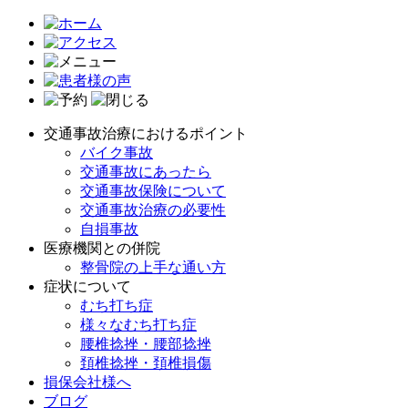
交通事故治療におけるポイント
バイク事故
交通事故にあったら
交通事故保険について
交通事故治療の必要性
自損事故
医療機関との併院
整骨院の上手な通い方
症状について
むち打ち症
様々なむち打ち症
腰椎捻挫・腰部捻挫
頚椎捻挫・頚椎損傷
損保会社様へ
ブログ