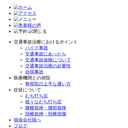
交通事故治療におけるポイント
バイク事故
交通事故にあったら
交通事故保険について
交通事故治療の必要性
自損事故
医療機関との併院
整骨院の上手な通い方
症状について
むち打ち症
様々なむち打ち症
腰椎捻挫・腰部捻挫
頚椎捻挫・頚椎損傷
損保会社様へ
ブログ