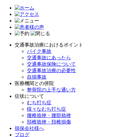
交通事故治療におけるポイント
バイク事故
交通事故にあったら
交通事故保険について
交通事故治療の必要性
自損事故
医療機関との併院
整骨院の上手な通い方
症状について
むち打ち症
様々なむち打ち症
腰椎捻挫・腰部捻挫
頚椎捻挫・頚椎損傷
損保会社様へ
ブログ