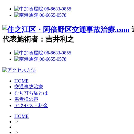
代表施術者：吉井利之
HOME
交通事故治療
むち打ち症とは
患者様の声
アクセス・料金
HOME
>
>